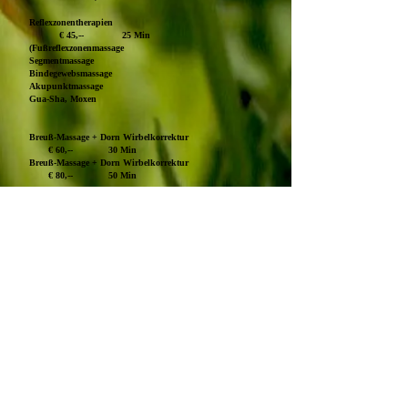
Reflexzonentherapien
€ 45,-- 25 Min
(Fußreflexzonenmassage
Segmentmassage
Bindegewebsmassage
Akupunktmassage
Gua-Sha, Moxen
Breuß-Massage + Dorn Wirbelkorrektur
€ 60,-- 30 Min
Breuß-Massage + Dorn Wirbelkorrektur
€ 80,-- 50 Min
Tapen
€ 5,-- kleine Tapeanlage
€ 10,-- große Tapeanlage
Moorbehandlung
€ 25,-- 20 Min
Heilmassage + Moorbehandlung
€ 65,-- 50 Min
Kinergetics Kieferentspannung
€ 65,-- 45 Min
Kinergetics Kurzbalancen
€ 35,-- 25 Min