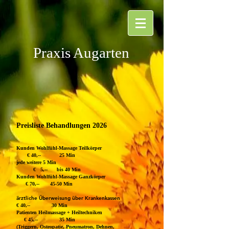
Praxis Augarten
Preisliste Behandlungen 2026
Kunden Wohlfühl-Massage Teilkörper
€ 40,-- 25 Min
jede weitere 5 Min
€ 5,-- bis 40 Min
Kunden Wohlfühl-Massage Ganzkörper
€ 70,-- 45-50 Min
ärztliche Überweisung über Krankenkassen
€ 40,-- 30 Min
Patienten Heilmassage + Heiltechniken
€ 45,-- 35 Min
(Triggern, Osteopatie, Pneumatron, Dehnen,