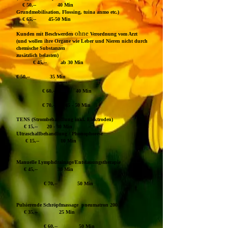
€ 50,-- 40 Min
Grundmobilisation, Flossing, tuina anmo etc.)
€ 65,-- 45-50 Min
ohne
Kunden mit Beschwerden
Verordnung vom Arzt
(und wollen ihre Organe wie Leber und Nieren nicht durch
chemische Substanzen
zusätzlich belasten)
€ 45,-- ab 30 Min
€ 50,-- 35 Min
€ 60,-- 40 Min
€ 70,-- 45 - 50 Min
TENS (Strombehandlung inkl. Elektroden)
€ 15,-- 20 - 30 Min
Ultraschallbehandlung / Phonophorese
€ 15,-- 10 Min
Manuelle Lymphdrainage/Entstauungstherapie
€ 45,-- 30 Min
€ 70,-- 50 Min
Pulsierende Schröpfmassage pneumatron 200
€ 35,-- 25 Min
€ 60,-- 50 Min